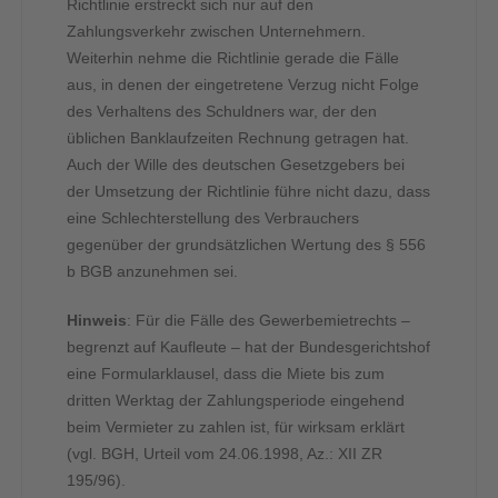
Richtlinie erstreckt sich nur auf den
Zahlungsverkehr zwischen Unternehmern.
Weiterhin nehme die Richtlinie gerade die Fälle
aus, in denen der eingetretene Verzug nicht Folge
des Verhaltens des Schuldners war, der den
üblichen Banklaufzeiten Rechnung getragen hat.
Auch der Wille des deutschen Gesetzgebers bei
der Umsetzung der Richtlinie führe nicht dazu, dass
eine Schlechterstellung des Verbrauchers
gegenüber der grundsätzlichen Wertung des § 556
b BGB anzunehmen sei.
Hinweis
: Für die Fälle des Gewerbemietrechts –
begrenzt auf Kaufleute – hat der Bundesgerichtshof
eine Formularklausel, dass die Miete bis zum
dritten Werktag der Zahlungsperiode eingehend
beim Vermieter zu zahlen ist, für wirksam erklärt
(vgl. BGH, Urteil vom 24.06.1998, Az.: XII ZR
195/96).