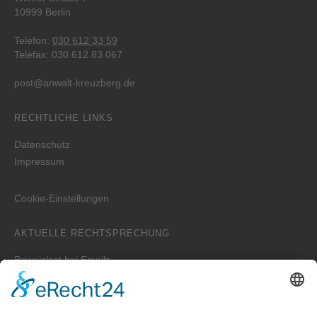
10999 Berlin
Telefon:
030 612 33 59
Telefax: 030 612 83 067
post@anwalt-kreuzberg.de
RECHTLICHE LINKS
Datenschutz
Impressum
Cookie-Einstellungen
AKTUELLE RECHTSPRECHUNG
Beweislast bei Emails
Wer ist zuständig für die Erstellung der WEG-Jahresabrechnung
bei einem Verwalterwechsel zum Jahreswechsel?
Zwei unterschiedliche Hauptwohnungen bei Eheleuten