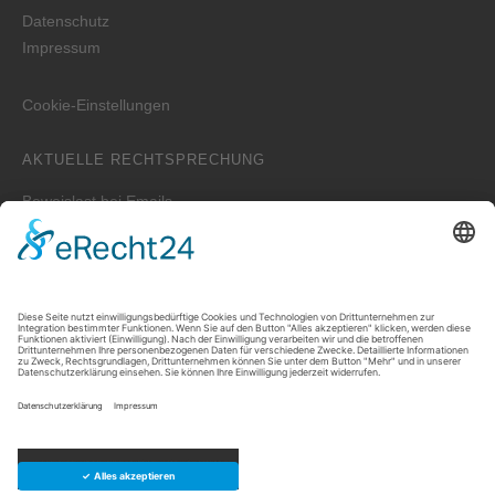
Datenschutz
Impressum
Cookie-Einstellungen
AKTUELLE RECHTSPRECHUNG
Beweislast bei Emails
Wer ist zuständig für die Erstellung der WEG-Jahresabrechnung
bei einem Verwalterwechsel zum Jahreswechsel?
Zwei unterschiedliche Hauptwohnungen bei Eheleuten
Prozessvollmacht – Wie lange ist sie wirksam?
Welche Auskünfte kann der Vermieter verlangen, wenn der
Mieter untervermieten will?