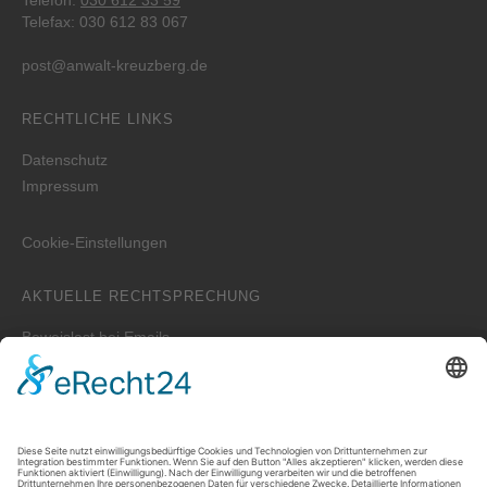
Telefon:
030 612 33 59
Telefax: 030 612 83 067
post@anwalt-kreuzberg.de
RECHTLICHE LINKS
Datenschutz
Impressum
Cookie-Einstellungen
AKTUELLE RECHTSPRECHUNG
Beweislast bei Emails
Wer ist zuständig für die Erstellung der WEG-Jahresabrechnung
bei einem Verwalterwechsel zum Jahreswechsel?
Zwei unterschiedliche Hauptwohnungen bei Eheleuten
Prozessvollmacht – Wie lange ist sie wirksam?
Welche Auskünfte kann der Vermieter verlangen, wenn der