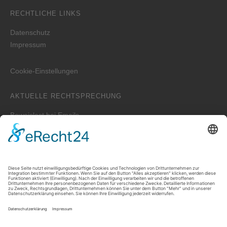
RECHTLICHE LINKS
Datenschutz
Impressum
Cookie-Einstellungen
AKTUELLE RECHTSPRECHUNG
Beweislast bei Emails
Wer ist zuständig für die Erstellung der WEG-Jahresabrechnung
bei einem Verwalterwechsel zum Jahreswechsel?
Zwei unterschiedliche Hauptwohnungen bei Eheleuten
Prozessvollmacht – Wie lange ist sie wirksam?
Welche Auskünfte kann der Vermieter verlangen, wenn der
Mieter untervermieten will?