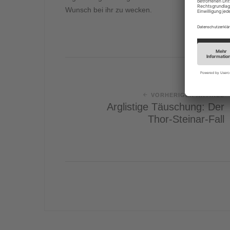
Wunsch bei ihr zu wecken.
VORHERIGER ARTIKEL
Arglistige Täuschung: Der
Thor-Steinar-Fall