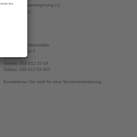
Zwangsversteigerung
(1)
Zivilrecht
(7)
KONTAKT:
ZILLICH Rechtsanwälte
Wiener Straße 7
10999 Berlin
Telefon:
030 612 33 59
Telefax: 030 612 83 067
Kontaktieren Sie mich für eine Terminvereinbarung