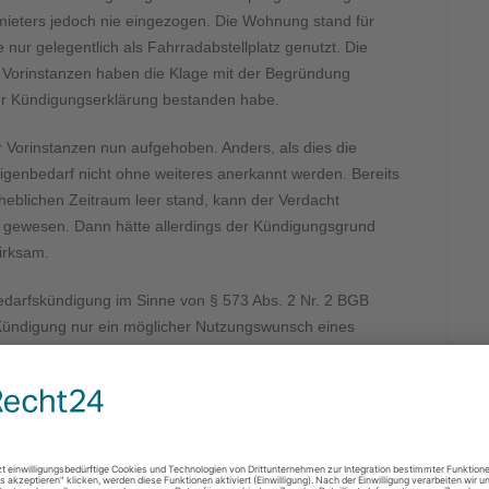
ermieters jedoch nie eingezogen. Die Wohnung stand für
nur gelegentlich als Fahrradabstellplatz genutzt. Die
e Vorinstanzen haben die Klage mit der Begründung
er Kündigungserklärung bestanden habe.
 Vorinstanzen nun aufgehoben. Anders, als dies die
genbedarf nicht ohne weiteres anerkannt werden. Bereits
eblichen Zeitraum leer stand, kann der Verdacht
 gewesen. Dann hätte allerdings der Kündigungsgrund
irksam.
nbedarfskündigung im Sinne von § 573 Abs. 2 Nr. 2 BGB
r Kündigung nur ein möglicher Nutzungswunsch eines
ne Nutzung nach erfolgter Kündigung erst vorbereitet
zungen der Eigenbedarfskündigung. Vielmehr muss sich der
ben, dass ein konkretes Interesse an einer alsbaldigen
i der Mutter des Vermieters nicht erkennbar. So hat der
er Mutter den Umzug in die streitgegenständliche Wohnung
ach der Kündigung – bemüht war, einen entsprechenden