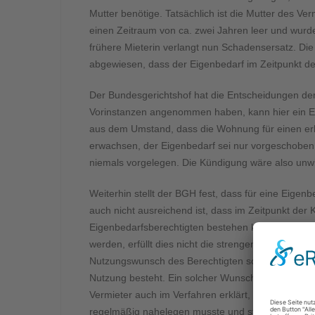
Mutter benötige. Tatsächlich ist die Mutter des V
einen Zeitraum von ca. zwei Jahren leer und wurde 
frühere Mieterin verlangt nun Schadensersatz. Di
abgewiesen, dass der Eigenbedarf im Zeitpunkt d
Der Bundesgerichtshof hat die Entscheidungen der
Vorinstanzen angenommen haben, kann hier ein Ei
aus dem Umstand, dass die Wohnung für einen erh
erwachsen, der Eigenbedarf sei nur vorgeschoben
niemals vorgelegen. Die Kündigung wäre also unw
Weiterhin stellt der BGH fest, dass für eine Eige
auch nicht ausreichend ist, dass im Zeitpunkt de
Eigenbedarfsberechtigten bestehen könnte. Soll ei
werden, erfüllt dies nicht die strengen Vorausset
Nutzungswunsch des Berechtigten so verdichtet ha
Nutzung besteht. Ein solcher Wunsch war jedoch be
Vermieter auch im Verfahren erklärt, dass er sein
regelmäßig nahelegen musste und stets – auch n