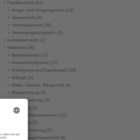
Familienrecht
(51)
Sorge- und Umgangsrecht
(14)
Steuerrecht
(3)
Unterhaltsrecht
(26)
Versorgungsausgleich
(2)
Immobilienrecht
(2)
Mietrecht
(95)
Betriebskosten
(7)
Gewerbemietrecht
(17)
Kündigung und Eigenbedarf
(28)
Mängel
(6)
Miete, Kaution, Bürgschaft
(4)
Mieterhöhung
(4)
Modernisierung
(3)
Räumung
(3)
Schönheitsreparaturen
(12)
Sonstiges
(4)
Untervermietung
(1)
Wohnungseigentumsrecht
(8)