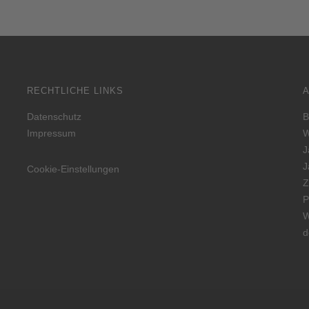
RECHTLICHE LINKS
Datenschutz
B
Impressum
W
J
J
Cookie-Einstellungen
Z
P
W
d