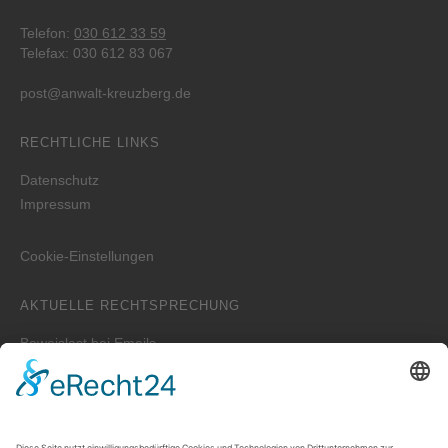
Telefon:
030 612 33 59
Telefax: 030 612 83 067
post@anwalt-kreuzberg.de
RECHTLICHE LINKS
Datenschutz
Impressum
Cookie-Einstellungen
AKTUELLE RECHTSPRECHUNG
Beweislast bei Emails
Wer ist zuständig für die Erstellung der WEG-Jahresabrechnung
bei einem Verwalterwechsel zum Jahreswechsel?
Zwei unterschiedliche Hauptwohnungen bei Eheleuten
Prozessvollmacht – Wie lange ist sie wirksam?