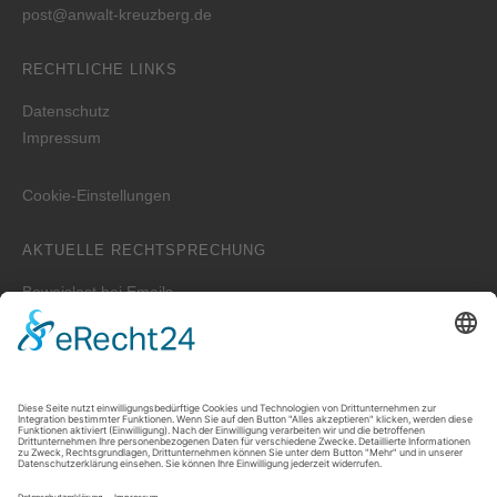
post@anwalt-kreuzberg.de
RECHTLICHE LINKS
Datenschutz
Impressum
Cookie-Einstellungen
AKTUELLE RECHTSPRECHUNG
Beweislast bei Emails
Wer ist zuständig für die Erstellung der WEG-Jahresabrechnung
bei einem Verwalterwechsel zum Jahreswechsel?
Zwei unterschiedliche Hauptwohnungen bei Eheleuten
Prozessvollmacht – Wie lange ist sie wirksam?
Welche Auskünfte kann der Vermieter verlangen, wenn der
Mieter untervermieten will?