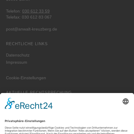
Telefon:
030 612 33 59
Telefax: 030 612 83 067
post@anwalt-kreuzberg.de
RECHTLICHE LINKS
Datenschutz
Impressum
Cookie-Einstellungen
AKTUELLE RECHTSPRECHUNG
Beweislast bei Emails
Wer ist zuständig für die Erstellung der WEG-Jahresabrechnung
bei einem Verwalterwechsel zum Jahreswechsel?
Zwei unterschiedliche Hauptwohnungen bei Eheleuten
Prozessvollmacht – Wie lange ist sie wirksam?