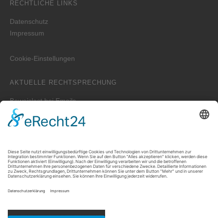
RECHTLICHE LINKS
Datenschutz
Impressum
Cookie-Einstellungen
AKTUELLE RECHTSPRECHUNG
Beweislast bei Emails
Wer ist zuständig für die Erstellung der WEG-Jahresabrechnung
bei einem Verwalterwechsel zum Jahreswechsel?
Zwei unterschiedliche Hauptwohnungen bei Eheleuten
Prozessvollmacht – Wie lange ist sie wirksam?
Welche Auskünfte kann der Vermieter verlangen, wenn der
Mieter untervermieten will?