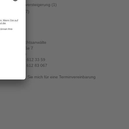
Zwangsversteigerung
(1)
Zivilrecht
(7)
KONTAKT:
ZILLICH Rechtsanwälte
Wiener Straße 7
10999 Berlin
Telefon:
030 612 33 59
Telefax: 030 612 83 067
Kontaktieren Sie mich für eine Terminvereinbarung