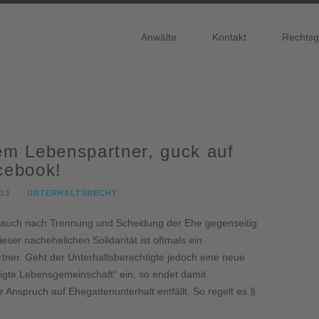
Anwälte
Kontakt
Rechtsg
em Lebenspartner, guck auf
cebook!
13
UNTERHALTSRECHT
h auch nach Trennung und Scheidung der Ehe gegenseitig
ieser nachehelichen Solidarität ist oftmals ein
ner. Geht der Unterhaltsberechtigte jedoch eine neue
igte Lebensgemeinschaft“ ein, so endet damit
r Anspruch auf Ehegattenunterhalt entfällt. So regelt es §