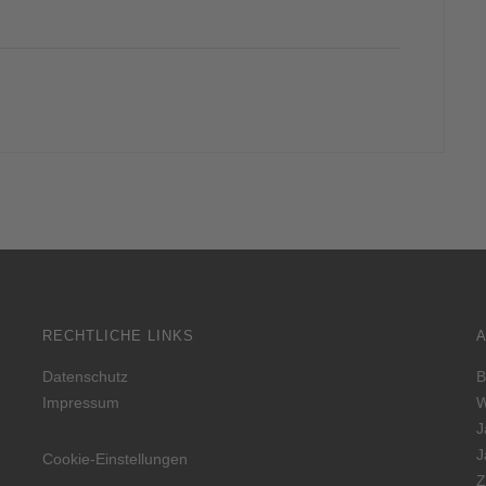
RECHTLICHE LINKS
Datenschutz
B
Impressum
W
J
J
Cookie-Einstellungen
Z