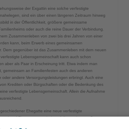
ehungsweise der Exgattin eine solche verfestigte
 nahelegen, sind ein über einen längeren Zeitraum hinweg
bild in der Öffentlichkeit, größere gemeinsame
amilienheims oder auch die reine Dauer der Verbindung.
inem Zusammenleben von zwei bis drei Jahren von einer
erden kann, beim Erwerb eines gemeinsamen
hr. Dem gegenüber ist das Zusammenleben mit dem neuen
e verfestigte Lebensgemeinschaft kann auch schon
n aber als Paar in Erscheinung tritt. Etwa indem man
t, gemeinsam an Familienfesten auch des anderen
e oder andere Versorgungsleistungen erbringt. Auch eine
 von Krediten oder Bürgschaften oder die Bedenkung des
ine verfestigte Lebensgemeinschaft. Allein die Aufnahme
 ausreichend.
 geschiedener Ehegatte eine neue verfestigte
uch auf Ehegattenunterhalt entfallen zu lassen. Das war
tensiven Beauftragung eines Privatdetektivs möglich. Das