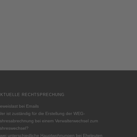
AKTUELLE RECHTSPRECHUNG
eweislast bei Emails
er ist zuständig für die Erstellung der WEG-
ahresabrechnung bei einem Verwalterwechsel zum
ahreswechsel?
wei unterschiedliche Hauptwohnungen bei Eheleuten