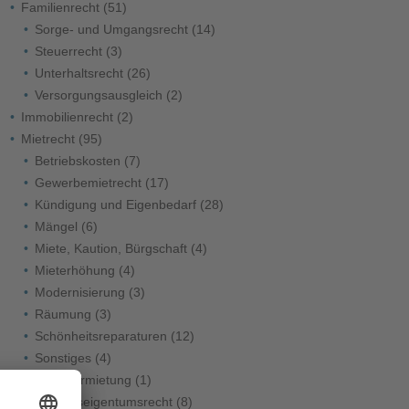
Familienrecht
(51)
Sorge- und Umgangsrecht
(14)
Steuerrecht
(3)
Unterhaltsrecht
(26)
Versorgungsausgleich
(2)
Immobilienrecht
(2)
Mietrecht
(95)
Betriebskosten
(7)
Gewerbemietrecht
(17)
Kündigung und Eigenbedarf
(28)
Mängel
(6)
Miete, Kaution, Bürgschaft
(4)
Mieterhöhung
(4)
Modernisierung
(3)
Räumung
(3)
Schönheitsreparaturen
(12)
Sonstiges
(4)
Untervermietung
(1)
Wohnungseigentumsrecht
(8)