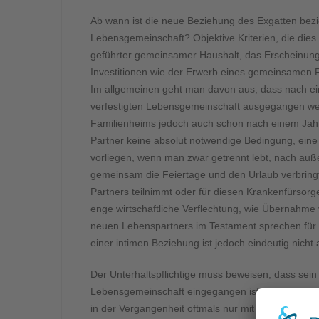
Ab wann ist die neue Beziehung des Exgatten bezi
Lebensgemeinschaft? Objektive Kriterien, die dies
geführter gemeinsamer Haushalt, das Erscheinungs
Investitionen wie der Erwerb eines gemeinsamen F
Im allgemeinen geht man davon aus, dass nach e
verfestigten Lebensgemeinschaft ausgegangen w
Familienheims jedoch auch schon nach einem Ja
Partner keine absolut notwendige Bedingung, ein
vorliegen, wenn man zwar getrennt lebt, nach auße
gemeinsam die Feiertage und den Urlaub verbring
Partners teilnimmt oder für diesen Krankenfürsorg
enge wirtschaftliche Verflechtung, wie Übernahme
neuen Lebenspartners im Testament sprechen für e
einer intimen Beziehung ist jedoch eindeutig nicht
Der Unterhaltspflichtige muss beweisen, dass sein
Lebensgemeinschaft eingegangen ist, um den Anspr
in der Vergangenheit oftmals nur mit der kostenin