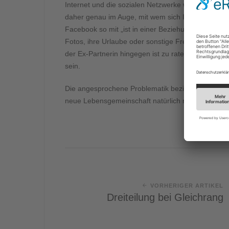
Internet und die sozialen Netzwerke wie Facebook 
daher genau im Auge, mit wem sich Ihr unterhaltsbe
Facebook so mit „ist in einer Beziehung mit“ verli
Fotos, ihre Urlaube oder sonstige Freizeitaktivitä
der Ex-Partnerin hingegen ist zu raten, mit der Ve
sein.
Die angesprochene Problematik bezieht sich auf Eh
neue Lebensgemeinschaft natürlich nicht berührt.
VORHERIGER ARTIKEL
Dreiteilung bei Gleichrang