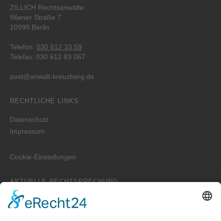
ZILLICH Rechtsanwälte
Wiener Straße 7
10999 Berlin
Telefon:
030 612 33 59
Telefax: 030 612 83 067
post@anwalt-kreuzberg.de
RECHTLICHE LINKS
Datenschutz
Impressum
Cookie-Einstellungen
AKTUELLE RECHTSPRECHUNG
Beweislast bei Emails
Wer ist zuständig für die Erstellung der WEG-Jahresabrechnung