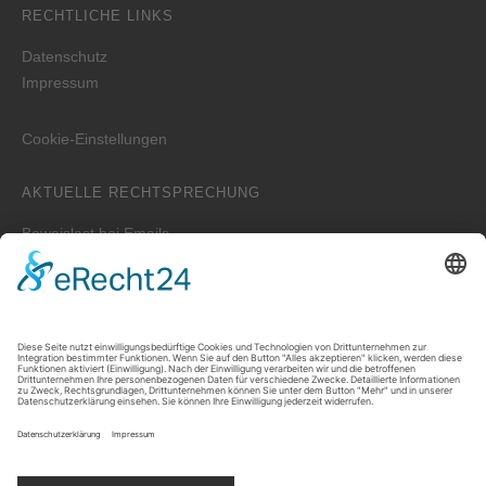
RECHTLICHE LINKS
Datenschutz
Impressum
Cookie-Einstellungen
AKTUELLE RECHTSPRECHUNG
Beweislast bei Emails
Wer ist zuständig für die Erstellung der WEG-Jahresabrechnung
bei einem Verwalterwechsel zum Jahreswechsel?
Zwei unterschiedliche Hauptwohnungen bei Eheleuten
Prozessvollmacht – Wie lange ist sie wirksam?
Welche Auskünfte kann der Vermieter verlangen, wenn der
Mieter untervermieten will?