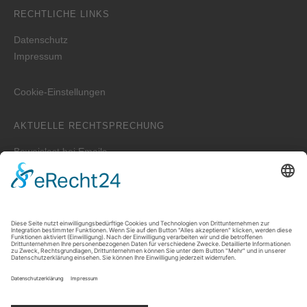
RECHTLICHE LINKS
Datenschutz
Impressum
Cookie-Einstellungen
AKTUELLE RECHTSPRECHUNG
Beweislast bei Emails
Wer ist zuständig für die Erstellung der WEG-Jahresabrechnung
bei einem Verwalterwechsel zum Jahreswechsel?
Zwei unterschiedliche Hauptwohnungen bei Eheleuten
Prozessvollmacht – Wie lange ist sie wirksam?
Welche Auskünfte kann der Vermieter verlangen, wenn der
Mieter untervermieten will?