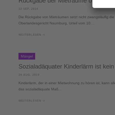
Rückgabe der Mieträume ohne Schl
12 SEP. 2019
Die Rückgabe von Mieträumen setzt nicht zwangsläufig die
Oberlandesgericht Naumburg, Urteil vom 10....
WEITERLESEN
Mängel
Sozialadäquater Kinderlärm ist kei
29 AUG. 2019
Kinderlärm, der in einer Mietwohnung zu hören ist, kann a
das sozialadäquate Maß...
WEITERLESEN