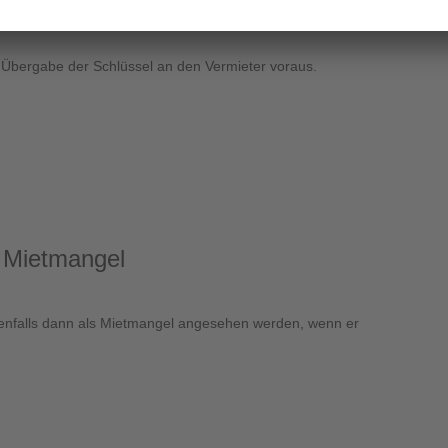
üsselübergabe möglich
 Übergabe der Schlüssel an den Vermieter voraus.
n Mietmangel
llenfalls dann als Mietmangel angesehen werden, wenn er