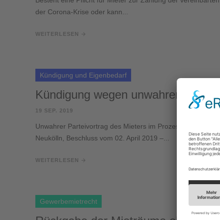
Besteht eine Pflicht für Mieter zur Zahlung der vereinbarte
der Corona-Krise oder kann...
WEITERLESEN
Kündigung und Eigenbedarf
Kündigung wegen unwahren Parteiv
19 SEP. 2019
Unwahrer Parteivortrag des Mieters im Prozess kann fristlo
Neukölln, Beschluss vom 02. April 2019 –...
WEITERLESEN
Gewerbemietrecht